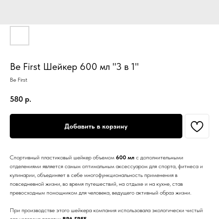
Be First Шейкер 600 мл "3 в 1"
Be First
580
р.
Добавить в корзину
Спортивный пластиковый шейкер объемом
600 мл
с дополнительными
отделениями является самым оптимальным аксессуаром для спорта, фитнеса и
кулинарии, объединяет в себе многофункциональность применения в
повседневной жизни, во время путешествий, на отдыхе и на кухне, став
превосходным помощником для человека, ведущего активный образ жизни.
При производстве этого шейкера компания использовала экологически чистый
для человека пластик
BPA FREE
.