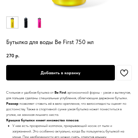
Бутылка для воды Be First 750 мл
270
р.
Добавить в корзину
Стильная и удобная бутылка от
Be First
эргономичной формы - узкая и вытянутая,
для пальцев сделаны специальные углубления, облегчающие держание бутылки.
Размер
позволяет ставить её в вело-крепление, что велосипедисты оценят по
достоинству. Также в спортивной сумке узкая бутылка может поместиться в
уголке, не занимая лишнего места.
Крышка бутылки имеет множество плюсов
:
У нее есть прозрачный колпачок, прикрывающий носик от пыли и
загрязнений. Это особенно актуально, когда Вы пользуетесь бутылкой на
улице. При необходимости его можно снять, открутив крышку.