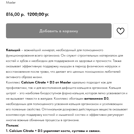
Maxler
816,00
р.
1200,00
р.
Добавить в корзину
Кальций
– важнейший минерал, необходимый для полноценного
функционирования всего организма. Он служит строительным материалом для
костей и зубов и необходим для поддержания их здоровья и прочности. Также
оказывает эффективную поддержку мышцам в период физических нагрузок и
восстановления после травм, что делает его ценным помощником любителей
активного образа жизни.
Комплекс
Calcium Citrate + D3 от Maxler
идеально подходит как для
профилактики, так и для восполнения дефицита кальция в организме. Кальция
цитрат - это наиболее биодоступная форма кальция, которая легко усваивается и
не вызывает тяжести в желудке. Комплекс обогащен
витамином D3
,
необходимым для полноценного усвоения кальция организмом и усиливающим
его полезные свойства. Оптимальная дозировка действующих веществ оказывает
комплексную поддержку костной и мышечной систем и эффективно регулирует
многие важные обменные процессы в организме.
Польза:
1. Calcium Citrate + D3 укрепляет кости, суставы и связки.