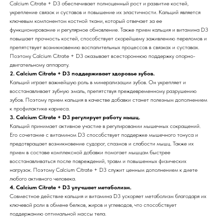
Calcium Citrate + D3 обеспечивает полноценный рост и развитие костей,
укрепление связок и суставов и повышение их эластичности. Кальций является
ключевым компонентом костной ткани, который отвечает за ее
функционирование и регулярное обновление. Также прием кальция и витамина D3
повышает прочность костей, способствует скорейшему заживлению переломов и
препятствует возникновению воспалительных процессов в связках и суставах.
Поэтому Calcium Citrate + D3 оказывает всестороннюю поддержку опорно-
двигательному аппарату.
2. Calcium Citrate + D3 поддерживает здоровье зубов.
Кальций играет важнейшую роль в минерализации зубов. Он укрепляет и
восстанавливает зубную эмаль, препятствуя преждевременному разрушению
зубов. Поэтому прием кальция в качестве добавки станет полезным дополнением
к профилактике кариеса.
3. Calcium Citrate + D3 регулирует работу мышц.
Кальций принимает активное участие в регулировании мышечных сокращений.
Его сочетание с витамином D3 способствует поддержке мышечного тонуса и
предотвращает возникновение судорог, спазмов и слабости мышц. Также их
прием в составе комплексной добавки помогает мышцам быстрее
восстанавливаться после повреждений, травм и повышенных физических
нагрузок. Поэтому Calcium Citrate + D3 служит ценным дополнением к диете
любого активного человека.
4. Calcium Citrate + D3 улучшает метаболизм.
Совместное действие кальция и витамина D3 ускоряет метаболизм благодаря их
ключевой роли в обмене белков, жиров и углеводов, что способствует
поддержанию оптимальной массы тела.