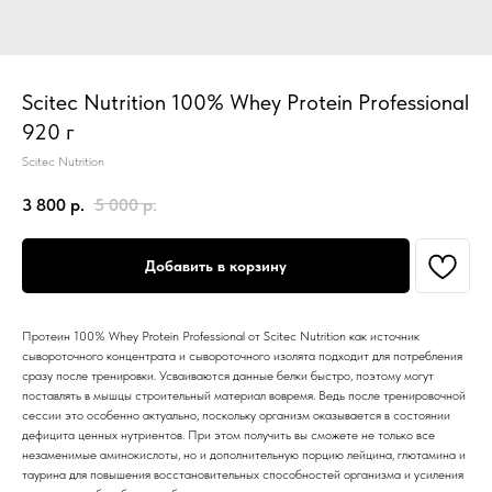
Scitec Nutrition 100% Whey Protein Professional
920 г
Scitec Nutrition
3 800
р.
5 000
р.
Добавить в корзину
Протеин 100% Whey Protein Professional от Scitec Nutrition как источник
сывороточного концентрата и сывороточного изолята подходит для потребления
сразу после тренировки. Усваиваются данные белки быстро, поэтому могут
поставлять в мышцы строительный материал вовремя. Ведь после тренировочной
сессии это особенно актуально, поскольку организм оказывается в состоянии
дефицита ценных нутриентов. При этом получить вы сможете не только все
незаменимые аминокислоты, но и дополнительную порцию лейцина, глютамина и
таурина для повышения восстановительных способностей организма и усиления